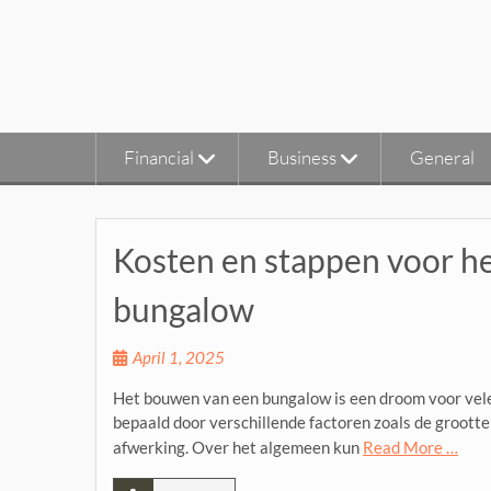
Skip
to
content
Financial
Business
General
Kosten en stappen voor h
bungalow
April 1, 2025
Het bouwen van een bungalow is een droom voor velen
bepaald door verschillende factoren zoals de grootte
afwerking. Over het algemeen kun
Read More …